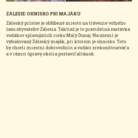
ZÁLESIE: OHNISKO PRI MAJÁKU
Záleský prístav je obľúbené miesto na trávenie voľného
času obyvateľov Zálesia. Taktiež je to pravidelná zastávka
vodákov splavujúcich rieku Malý Dunaj. Na území je
vybudovaný Záleský maják, pri ktorom je ohnisko. Toto
by chceli miestni dobrovoľníci a vodáci zrekonštruovať a
a v rámci úpravy okolia postaviť altánok.
Accept consent to view this