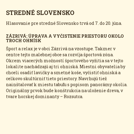
STREDNÉ SLOVENSKO
Hlasovanie pre stredné Slovensko trvá od 7. do 20. júna.
ZÁZRIVÁ: ÚPRAVA A VYČISTENIE PRIESTORU OKOLO
TROCH OHNÍSK
Šport a relax je v obci Zázrivá na vzostupe. Takmer v
centre tejto malebnej obce sa rozvíja športová zóna.
Okrem viacerých možností športového vyžitia sa v tejto
lokalite nachádzajú aj tri ohniská. Miestni obyvatelia by
chceli osadiť lavičky a smetné koše, vyčistiť ohniská a
celkovo skultúrniť tieto priestory. Navrhujú tiež
nainštalovať k miestu tabuľu s popisom panorámy okolia.
Originálny prvok bude konštrukcia na uloženie dreva, v
tvare horskej dominanty – Rozsutca.
Accept consent to view this