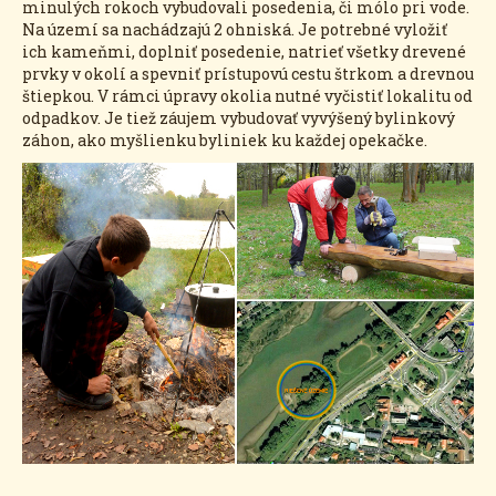
minulých rokoch vybudovali posedenia, či mólo pri vode.
Na území sa nachádzajú 2 ohniská. Je potrebné vyložiť
ich kameňmi, doplniť posedenie, natrieť všetky drevené
prvky v okolí a spevniť prístupovú cestu štrkom a drevnou
štiepkou. V rámci úpravy okolia nutné vyčistiť lokalitu od
odpadkov. Je tiež záujem vybudovať vyvýšený bylinkový
záhon, ako myšlienku byliniek ku každej opekačke.