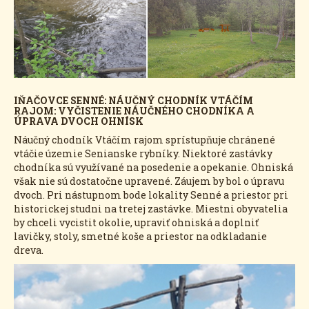
IŇAČOVCE SENNÉ: NÁUČNÝ CHODNÍK VTÁČÍM
RAJOM: VYČISTENIE NÁUČNÉHO CHODNÍKA A
ÚPRAVA DVOCH OHNÍSK
Náučný chodník Vtáčím rajom sprístupňuje chránené
vtáčie územie Senianske rybníky. Niektoré zastávky
chodníka sú využívané na posedenie a opekanie. Ohniská
však nie sú dostatočne upravené. Záujem by bol o úpravu
dvoch. Pri nástupnom bode lokality Senné a priestor pri
historickej studni na tretej zastávke. Miestni obyvatelia
by chceli vycistit okolie, upraviť ohniská a doplniť
lavičky, stoly, smetné koše a priestor na odkladanie
dreva.