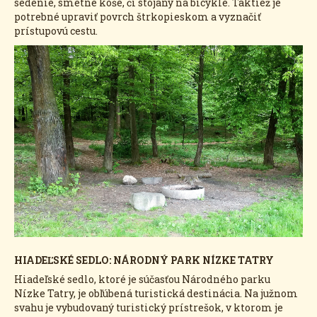
sedenie, smetné koše, či stojany na bicykle. Taktiež je
potrebné upraviť povrch štrkopieskom a vyznačiť
prístupovú cestu.
HIADEĽSKÉ SEDLO: NÁRODNÝ PARK NÍZKE TATRY
Hiadeľské sedlo, ktoré je súčasťou Národného parku
Nízke Tatry, je obľúbená turistická destinácia. Na južnom
svahu je vybudovaný turistický prístrešok, v ktorom je