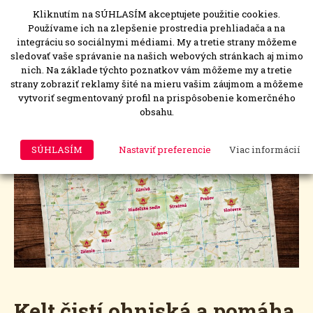
Kliknutím na SÚHLASÍM akceptujete použitie cookies.
MENU
Togg
Používame ich na zlepšenie prostredia prehliadača a na
navi
integráciu so sociálnymi médiami. My a tretie strany môžeme
sledovať vaše správanie na našich webových stránkach aj mimo
nich. Na základe týchto poznatkov vám môžeme my a tretie
strany zobraziť reklamy šité na mieru vašim záujmom a môžeme
Čistenie ohnísk
vytvoriť segmentovaný profil na prispôsobenie komerčného
obsahu.
Publikované 1. júna 2017
SÚHLASÍM
Nastaviť preferencie
Viac informácií
Kelt čistí ohniská a pomáha