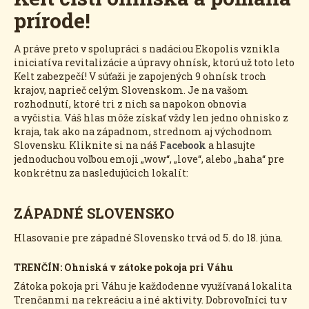
prírode!
A práve preto v spolupráci s nadáciou Ekopolis vznikla
iniciatíva revitalizácie a úpravy ohnísk, ktorú už toto leto
Kelt zabezpečí! V súťaži je zapojených 9 ohnísk troch
krajov, naprieč celým Slovenskom. Je na vašom
rozhodnutí, ktoré tri z nich sa napokon obnovia
a vyčistia. Váš hlas môže získať vždy len jedno ohnisko z
kraja, tak ako na západnom, strednom aj východnom
Slovensku. Kliknite si na náš
Facebook
a hlasujte
jednoduchou voľbou emoji „wow“, „love“, alebo „haha“ pre
konkrétnu za nasledujúcich lokalít:
ZÁPADNÉ SLOVENSKO
Hlasovanie pre západné Slovensko trvá od 5. do 18. júna.
TRENČÍN: Ohniská v zátoke pokoja pri Váhu
Zátoka pokoja pri Váhu je každodenne využívaná lokalita
Trenčanmi na rekreáciu a iné aktivity. Dobrovoľníci tu v