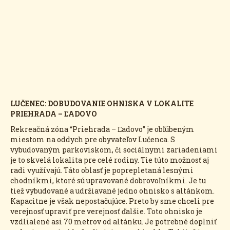
LUČENEC: DOBUDOVANIE OHNISKA V LOKALITE
PRIEHRADA – ĽADOVO
Rekreačná zóna “Priehrada – Ľadovo” je obľúbeným
miestom na oddych pre obyvateľov Lučenca. S
vybudovaným parkoviskom, či sociálnymi zariadeniami
je to skvelá lokalita pre celé rodiny. Tie túto možnosť aj
radi využívajú. Táto oblasť je poprepletaná lesnými
chodníkmi, ktoré sú upravované dobrovoľníkmi. Je tu
tiež vybudované a udržiavané jedno ohnisko s altánkom.
Kapacitne je však nepostačujúce. Preto by sme chceli pre
verejnosť upraviť pre verejnosť ďalšie. Toto ohnisko je
vzdlialené asi 70 metrov od altánku. Je potrebné doplniť