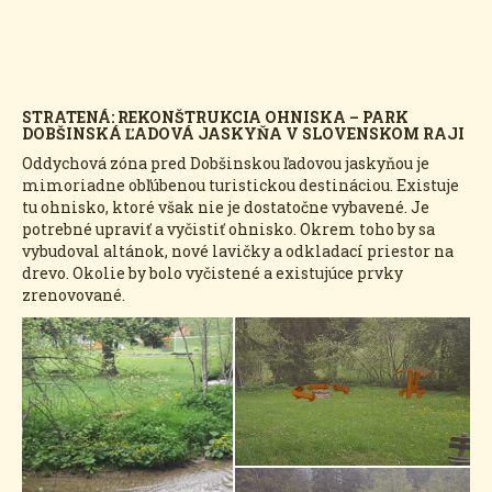
STRATENÁ: REKONŠTRUKCIA OHNISKA – PARK
DOBŠINSKÁ ĽADOVÁ JASKYŇA V SLOVENSKOM RAJI
Oddychová zóna pred Dobšinskou ľadovou jaskyňou je
mimoriadne obľúbenou turistickou destináciou. Existuje
tu ohnisko, ktoré však nie je dostatočne vybavené. Je
potrebné upraviť a vyčistiť ohnisko. Okrem toho by sa
vybudoval altánok, nové lavičky a odkladací priestor na
drevo. Okolie by bolo vyčistené a existujúce prvky
zrenovované.