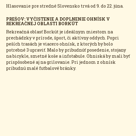
Hlasovanie pre stredné Slovensko trvá od 9. do 22. júna.
PREŠOV: VYČISTENIE A DOPLNENIE OHNÍSK V
REKREAČNEJ OBLASTI BORKÚT
Rekreačná oblasť Borkút je ideálnym miestom na
prechádzky v prírode, šport, či aktívny oddych. Popri
peších trasách je viacero ohnísk, z ktorých by bolo
potrebné 3 upraviť. Malo by pribudnúť posedenie, stojany
na bicykle, smetné koše a infotabule. Ohniská by mali byť
prispôsobené aj na grilovanie. Pri jednom z ohnísk
pribudnú malé futbalové bránky.
Accept consent to view this