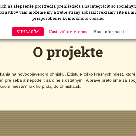
ch na zlepšenie prostredia prehliadača a na integráciu so sociálny
oznatkov vám môžeme my a tretie strany zobraziť reklamy šité na 
prispôsobenie komerčného obsahu.
Domov
Všetky miesta
Čistenie ohnísk
SÚHLASÍM
Nastaviť preferencie
Viac informácií
O projekte
ekania na novoobjavenom ohnisku. Existuje toľko krásnych miest, ktoré 
 len pre seba a nepodeliť sa o ne s ostatnými. A práve preto sme sa spo
eknom mieste? Tak ho pridaj do ohniska.sk.