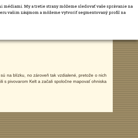
mi médiami. My a tretie strany môžeme sledovať vaše správanie na
mieru vašim záujmom a môžeme vytvoriť segmentovaný profil na
Blog
PRIDAJ MIESTO
sú na blízku, no zároveň tak vzdialené, pretože o nich
jili s pivovarom Kelt a začali spoločne mapovať ohniska