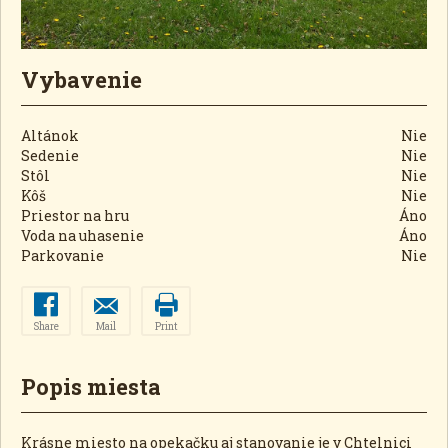
Vybavenie
Altánok
Nie
Sedenie
Nie
Stôl
Nie
Kôš
Nie
Priestor na hru
Áno
Voda na uhasenie
Áno
Parkovanie
Nie
Share
Mail
Print
Popis miesta
Krásne miesto na opekačku aj stanovanie je v Chtelnici