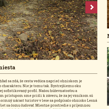
miesta
hľad sa zdá, že cesta vedúca naprieč ohniskom je
 charakteru. Nie je tomu tak. Bystrejšiemu oku
ej sofistikovaný profil. Našou húževnatosťou a
 prístupom sme prišli k záveru, že za jej vznikom sú
enormný nárast turistov v lese sa podpísalo ohnisko Lesná
Niet sa čomu čudovať. Miestne prostredie s príjemnou