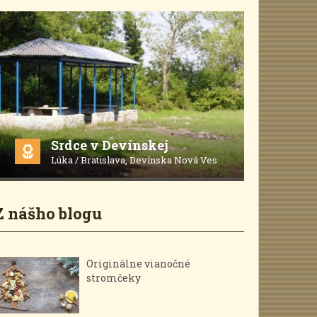
Srdce v Devínskej
Lúka / Bratislava, Devínska Nová Ves
Z nášho blogu
Originálne vianočné
stromčeky