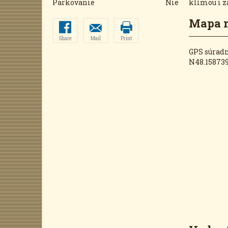
Parkovanie
Nie
klímou i z
Mapa 
Share
Mail
Print
GPS súrad
N48.158739