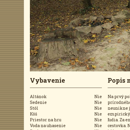
Vybavenie
Popis 
Altánok
Nie
Na prvý po
Sedenie
Nie
prírodného
Stôl
Nie
neunikne j
Kôš
Nie
empirickým
Priestor na hru
Nie
ľudia. Za 
Voda na uhasenie
Nie
cestovka. 