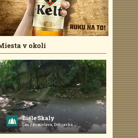
Miesta v okolí
Biele Skaly
Les / Bratislava, Dúbravka