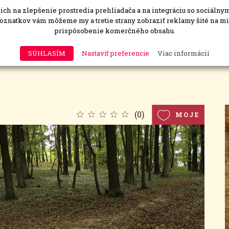
ch na zlepšenie prostredia prehliadača a na integráciu so sociálny
oznatkov vám môžeme my a tretie strany zobraziť reklamy šité na 
prispôsobenie komerčného obsahu.
Domov
Všetky miesta
Čistenie ohnísk
SÚHLASÍM
Nastaviť preferencie
Viac informácií
(
0
)
MOJE