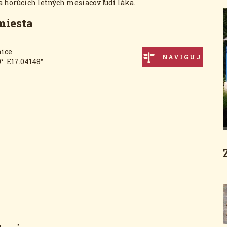
a horúcich letných mesiacov ľudí láka.
miesta
nice
NAVIGUJ
° E17.04148°