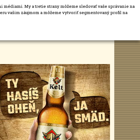
mi médiami. My a tretie strany môžeme sledovať vaše správanie na
mieru vašim záujmom a môžeme vytvoriť segmentovaný profil na
Blog
PRIDAJ MIESTO