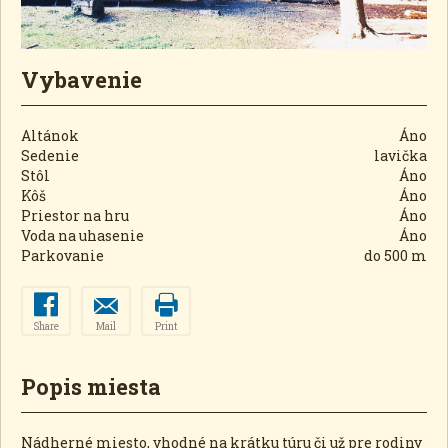
Vybavenie
Altánok
Áno
Sedenie
lavička
Stôl
Áno
Kôš
Áno
Priestor na hru
Áno
Voda na uhasenie
Áno
Parkovanie
do 500 m
Share
Mail
Print
Popis miesta
Nádherné miesto, vhodné na krátku túru či už pre rodiny