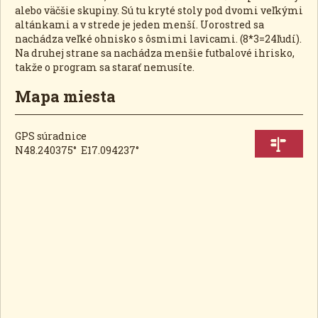
alebo väčšie skupiny. Sú tu kryté stoly pod dvomi veľkými
altánkami a v strede je jeden menší. Uorostred sa
nachádza veľké ohnisko s ôsmimi lavicami. (8*3=24ľudí).
Na druhej strane sa nachádza menšie futbalové ihrisko,
takže o program sa starať nemusíte.
Mapa miesta
GPS súradnice
N48.240375° E17.094237°