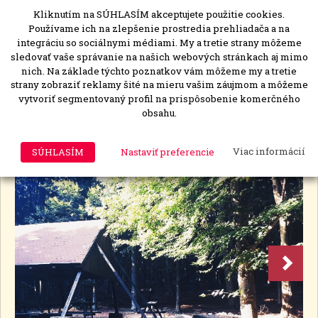
Kliknutím na SÚHLASÍM akceptujete použitie cookies.
MENU
Togg
Používame ich na zlepšenie prostredia prehliadača a na
navi
integráciu so sociálnymi médiami. My a tretie strany môžeme
sledovať vaše správanie na našich webových stránkach aj mimo
nich. Na základe týchto poznatkov vám môžeme my a tretie
strany zobraziť reklamy šité na mieru vašim záujmom a môžeme
Malý Slavín
vytvoriť segmentovaný profil na prispôsobenie komerčného
obsahu.
Bratislava, Záhorská Bystrica
Les
(
0
)
SÚHLASÍM
Nastaviť preferencie
Viac informácií