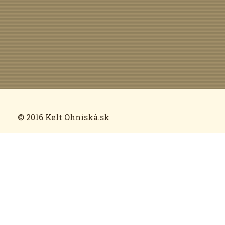
© 2016 Kelt Ohniská.sk
O projekte
Zodpovedné opekanie
Nápoveda
Podnety a postrehy
Moje miesta