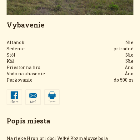
Vybavenie
Altánok
Nie
Sedenie
prírodné
Stôl
Nie
Kôš
Nie
Priestor na hru
Áno
Voda na uhasenie
Áno
Parkovanie
do 500 m
Share
Mail
Print
Popis miesta
Na rieke Hron pri obci Veľké Kozmálovce bola