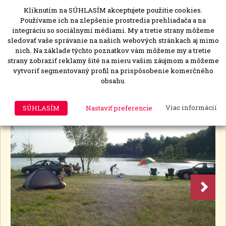
Kliknutím na SÚHLASÍM akceptujete použitie cookies.
MENU
Togg
Používame ich na zlepšenie prostredia prehliadača a na
navi
integráciu so sociálnymi médiami. My a tretie strany môžeme
sledovať vaše správanie na našich webových stránkach aj mimo
nich. Na základe týchto poznatkov vám môžeme my a tretie
strany zobraziť reklamy šité na mieru vašim záujmom a môžeme
Priehrada na Hrone
vytvoriť segmentovaný profil na prispôsobenie komerčného
obsahu.
Tlmače
Voda
(
1
)
SÚHLASÍM
Nastaviť preferencie
Viac informácií