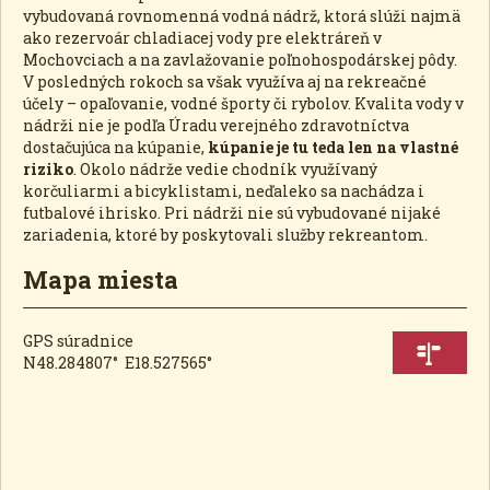
vybudovaná rovnomenná vodná nádrž, ktorá slúži najmä
ako rezervoár chladiacej vody pre elektráreň v
Mochovciach a na zavlažovanie poľnohospodárskej pôdy.
V posledných rokoch sa však využíva aj na rekreačné
účely – opaľovanie, vodné športy či rybolov. Kvalita vody v
nádrži nie je podľa Úradu verejného zdravotníctva
dostačujúca na kúpanie,
kúpanie je tu teda len na vlastné
riziko
. Okolo nádrže vedie chodník využívaný
korčuliarmi a bicyklistami, neďaleko sa nachádza i
futbalové ihrisko. Pri nádrži nie sú vybudované nijaké
zariadenia, ktoré by poskytovali služby rekreantom.
Mapa miesta
GPS súradnice
N48.284807° E18.527565°